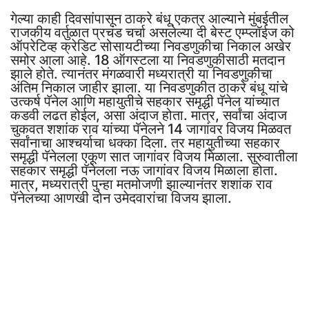
गेल्या काही दिवसांपासून ठाकरे बंधू एकत्र आल्याने मुंबईतील
राजकीय वर्तुळात प्रचंड चर्चा असलेल्या दी बेस्ट एम्प्लॉईज को
ऑपरेटिव्ह क्रेडिट सोसायटीच्या निवडणुकीचा निकाल अखेर
समोर आला आहे. 18 ऑगस्टला या निवडणुकीसाठी मतदान
झाले होते. त्यानंतर मंगळवारी मध्यरात्री या निवडणुकीचा
अंतिम निकाल जाहीर झाला. या निवडणुकीत ठाकरे बंधू यांचे
उत्कर्ष पॅनेल आणि महायुतीचे सहकार समृद्धी पॅनेल यांच्यात
कडवी लढत होईल, असा अंदाज होता. मात्र, सर्वांचा अंदाज
चुकवत शशांक राव यांच्या पॅनेलने 14 जागांवर विजय मिळवत
सर्वांनाचा आश्चर्याचा धक्का दिला. तर महायुतीच्या सहकार
समृद्धी पॅनेलला एकूण सात जागांवर विजय मिळाला. सुरुवातीला
सहकार समृद्धी पॅनेलला नऊ जागांवर विजय मिळाला होता.
मात्र, मध्यरात्री पुन्हा मतमोजणी झाल्यानंतर शशांक राव
पॅनेलच्या आणखी दोन उमेदवारांचा विजय झाला.