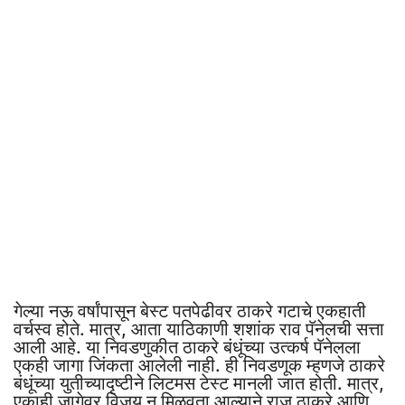
गेल्या नऊ वर्षांपासून बेस्ट पतपेढीवर ठाकरे गटाचे एकहाती
वर्चस्व होते. मात्र, आता याठिकाणी शशांक राव पॅनेलची सत्ता
आली आहे. या निवडणुकीत ठाकरे बंधूंच्या उत्कर्ष पॅनेलला
एकही जागा जिंकता आलेली नाही. ही निवडणूक म्हणजे ठाकरे
बंधूंच्या युतीच्यादृष्टीने लिटमस टेस्ट मानली जात होती. मात्र,
एकाही जागेवर विजय न मिळवता आल्याने राज ठाकरे आणि