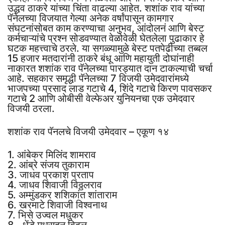
उद्धव ठाकरे यांच्या चिंता वाढल्या आहेत. शशांक राव यांच्या
पॅनेलच्या विजयात गेल्या अनेक वर्षांपासून कामगार
संघटनांसोबत काम करण्याचा अनुभव, आंदोलनं आणि बेस्ट
कर्मचाऱ्यांचे प्रश्न सोडवण्यात वेळोवेळी घेतलेला पुढाकार हे
घटक महत्त्वाचे ठरले. या सगळ्यामुळे बेस्ट पतपेढीच्या तब्बल
15 हजार मतदारांनी ठाकरे बंधू आणि महायुती दोघांनाही
नाकारत शशांक राव पॅनेलच्या पारड्यात दान टाकल्याची चर्चा
आहे. सहकार समृद्धी पॅनेलच्या 7 विजयी उमेदवारांमध्ये
भाजपच्या प्रसाद लाड गटाचे 4, शिंदे गटाचे किरण पावसकर
गटाचे 2 आणि ओबीसी वेल्फेअर युनियनचा एक उमेदवार
विजयी ठरला.
शशांक राव पॅनलचे विजयी उमेदवार – एकूण १४
1. आंबेकर मिलिंद शामराव
2. आंब्रे संजय तुकाराम
3. जाधव प्रकाश प्रताप
4. जाधव शिवाजी विठ्ठलराव
5. अम्मुंडकर शशिकांत शांताराम
6. खरमाटे शिवाजी विश्वनाथ
7. भिसे उज्वल मधुकर
8.. धेंडे मधुसूदन विठ्ठल