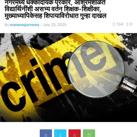
नगरमध्ये धक्कादायक प्रकार, आश्रमशाळेत
विद्यार्थिनींशी असभ्य वर्तन शिक्षक-शिक्षीका,
मुख्याध्यापिकेसह शिपायाविरोधात गुन्हा दाखल
134
0
By
mananagarnews
-
July 23, 2025