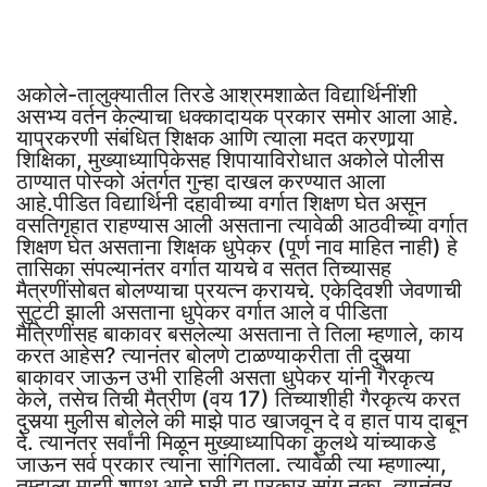
अकोले-तालुक्यातील तिरडे आश्रमशाळेत विद्यार्थिनींशी
असभ्य वर्तन केल्याचा धक्कादायक प्रकार समोर आला आहे.
याप्रकरणी संबंधित शिक्षक आणि त्याला मदत करणार्‍या
शिक्षिका, मुख्याध्यापिकेसह शिपायाविरोधात अकोले पोलीस
ठाण्यात पोस्को अंतर्गत गुन्हा दाखल करण्यात आला
आहे.पीडित विद्यार्थिनी दहावीच्या वर्गात शिक्षण घेत असून
वसतिगृहात राहण्यास आली असताना त्यावेळी आठवीच्या वर्गात
शिक्षण घेत असताना शिक्षक धुपेकर (पूर्ण नाव माहित नाही) हे
तासिका संपल्यानंतर वर्गात यायचे व सतत तिच्यासह
मैत्रणींसोबत बोलण्याचा प्रयत्न करायचे. एकेदिवशी जेवणाची
सुट्टी झाली असताना धुपेकर वर्गात आले व पीडिता
मैत्रिणींसह बाकावर बसलेल्या असताना ते तिला म्हणाले, काय
करत आहेस? त्यानंतर बोलणे टाळण्याकरीता ती दुसर्‍या
बाकावर जाऊन उभी राहिली असता धुपेकर यांनी गैरकृत्य
केले, तसेच तिची मैत्रीण (वय 17) तिच्याशीही गैरकृत्य करत
दुसर्‍या मुलीस बोलेले की माझे पाठ खाजवून दे व हात पाय दाबून
दे. त्यानंतर सर्वांनी मिळून मुख्याध्यापिका कुलथे यांच्याकडे
जाऊन सर्व प्रकार त्यांना सांगितला. त्यावेळी त्या म्हणाल्या,
तुम्हाला माझी शपथ आहे घरी हा प्रकार सांगू नका. त्यानंतर