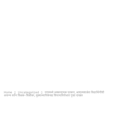
Home
Uncategorized
नगरमध्ये धक्कादायक प्रकार, आश्रमशाळेत विद्यार्थिनींशी
असभ्य वर्तन शिक्षक-शिक्षीका, मुख्याध्यापिकेसह शिपायाविरोधात गुन्हा दाखल