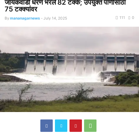
जायकवाडी धरण भरले 82 टक्के; उपयुक्त पाणीसाठा
75 टक्क्यांवर
111
0
By
mananagarnews
-
July 14, 2025