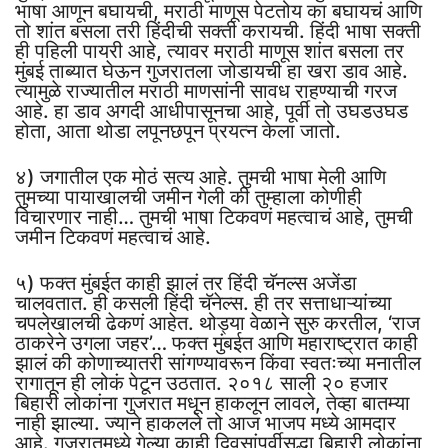
भाषा आणून बघायची, मराठी माणूस पेटतोय का बघायचं आणि
तो शांत बसला तरी हिंदीची सक्ती करायची. हिंदी भाषा सक्ती
ही पहिली पायरी आहे, त्यावर मराठी माणूस शांत बसला तर
मुंबई ताब्यात घेऊन गुजरातला जोडायची हा खरा डाव आहे.
त्यामुळे राज्यातील मराठी माणसांनी सावध राहण्याची गरज
आहे. हा डाव अगदी आधीपासूनचा आहे, पूर्वी तो उघडउघड
होता, आता थोडा लपूनछपून प्रयत्न केला जातो.
४) जगातील एक मोठं सत्य आहे. तुमची भाषा मेली आणि
तुमच्या पायाखालची जमीन गेली की तुम्हाला कोणीही
विचारणार नाही… तुमची भाषा टिकवणं महत्वाचं आहे, तुमची
जमीन टिकवणं महत्वाचं आहे.
५) फक्त मुंबईत काही झालं तर हिंदी चॅनल्स अजेंडा
चालवतात. ही कसली हिंदी चॅनेल्स. ही तर सत्ताधाऱ्यांच्या
चपलेखालची ढेकणं आहेत. थोड्या वेळाने सुरु करतील, ‘राज
ठाकरेने उगला जहर’… फक्त मुंबईत आणि महाराष्ट्रात काही
झालं की कोणाच्यातरी सांगण्यावरून किंवा स्वतःच्या मनातील
रागातून ही लोकं पेटून उठतात. २०१८ साली २० हजार
बिहारी लोकांना गुजरात मधून हाकलून लावले, तेव्हा बातम्या
नाही झाल्या. ज्याने हाकलले तो आज भाजप मध्ये आमदार
आहे. गुजरातमध्ये गेल्या काही दिवसांपूर्वीसुद्धा बिहारी लोकांना