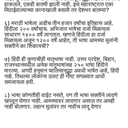
हाकलले, एकही बातमी झाली नाही. इथे महाराष्ट्रात एका
मिठाईवाल्याच्या कानाखाली बसली तर देशभर बातम्या?
६) मराठी भाषेला अडीच तीन हजार वर्षांचा इतिहास आहे.
हिंदीला २०० वर्षांचाच. अभिजात भाषेचा दर्जा मिळायला
साधारण १४०० वर्षे लागतात. म्हणजे हिंदीला हा दर्जा
मिळायला अजून १२०० वर्षे आहेत, ती भाषा आमच्या मुलांनी
सक्तीने का शिकायची?
७) हिंदी ही कुणाचीही मातृभाषा नाही. उत्तर प्रदेश, बिहार,
राजस्थानमधील अनेक मातृभाषांसह २५० भाषा हिंदीने
मारल्या. अगदी हनुमान चालिसासुद्धा अवधी भाषेत आहे, हिंदी
नव्हे. तिथल्या लोकांना उलट ही गोष्ट सगळ्यात आधी
समजायला हवी.
८) भाषा कोणतीही वाईट नसते, पण ती भाषा सक्तीने लादणे
खपवून घेणार नाही. आमच्यावर लादणार असाल तर आम्ही
नाही बोलणार. लहान मुलांवर तर नाहीच लादू देणार