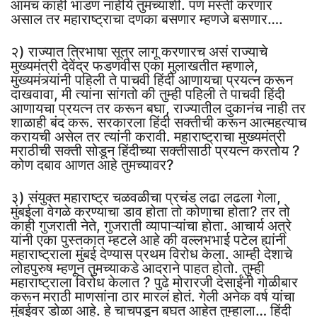
आमचं काही भांडण नाहीये तुमच्याशी. पण मस्ती करणार
असाल तर महाराष्ट्राचा दणका बसणार म्हणजे बसणार….
२) राज्यात त्रिभाषा सूत्र लागू करणारच असं राज्याचे
मुख्यमंत्री देवेंद्र फडणवीस एका मुलाखतीत म्हणाले,
मुख्यमंत्र्यांनी पहिली ते पाचवी हिंदी आणायचा प्रयत्न करून
दाखवावा, मी त्यांना सांगतो की तुम्ही पहिली ते पाचवी हिंदी
आणायचा प्रयत्न तर करून बघा, राज्यातील दुकानंच नाही तर
शाळाही बंद करू. सरकारला हिंदी सक्तीची करून आत्महत्याच
करायची असेल तर त्यांनी करावी. महाराष्ट्राचा मुख्यमंत्री
मराठीची सक्ती सोडून हिंदीच्या सक्तीसाठी प्रयत्न करतोय ?
कोण दबाव आणत आहे तुमच्यावर?
३) संयुक्त महाराष्ट्र चळवळीचा प्रचंड लढा लढला गेला,
मुंबईला वेगळे करण्याचा डाव होता तो कोणाचा होता? तर तो
काही गुजराती नेते, गुजराती व्यापाऱ्यांचा होता. आचार्य अत्रे
यांनी एका पुस्तकात म्हटले आहे की वल्लभभाई पटेल ह्यांनी
महाराष्ट्राला मुंबई देण्यास प्रथम विरोध केला. आम्ही देशाचे
लोहपुरुष म्हणून तुमच्याकडे आदराने पाहत होतो. तुम्ही
महाराष्ट्राला विरोध केलात ? पुढे मोरारजी देसाईंनी गोळीबार
करून मराठी माणसांना ठार मारलं होतं. गेली अनेक वर्ष यांचा
मुंबईवर डोळा आहे. हे चाचपडून बघत आहेत तुम्हाला… हिंदी