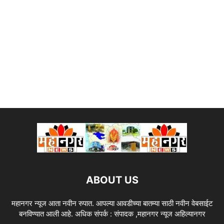
ABOUT US
महानगर न्यूज आता नवीन रुपात. आपल्या आवडीच्या बातम्या साठी नवीन वेबसाईट
बनविण्यात आली आहे. अधिक संपर्क : संपादक ,महानगर न्यूज अहिल्यानगर