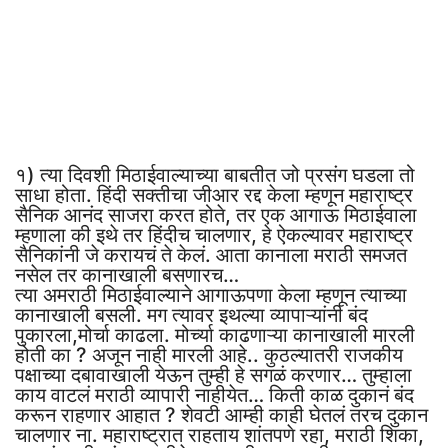
१) त्या दिवशी मिठाईवाल्याच्या बाबतीत जो प्रसंग घडला तो
साधा होता. हिंदी सक्तीचा जीआर रद्द केला म्हणून महाराष्ट्र
सैनिक आनंद साजरा करत होते, तर एक आगाऊ मिठाईवाला
म्हणाला की इथे तर हिंदीच चालणार, हे ऐकल्यावर महाराष्ट्र
सैनिकांनी जे करायचं ते केलं. आता कानाला मराठी समजत
नसेल तर कानाखाली बसणारच…
त्या अमराठी मिठाईवाल्याने आगाऊपणा केला म्हणून त्याच्या
कानाखाली बसली. मग त्यावर इथल्या व्यापाऱ्यांनी बंद
पुकारला,मोर्चा काढला. मोर्च्या काढणाऱ्या कानाखाली मारली
होती का ? अजून नाही मारली आहे.. कुठल्यातरी राजकीय
पक्षाच्या दबावाखाली येऊन तुम्ही हे सगळं करणार… तुम्हाला
काय वाटलं मराठी व्यापारी नाहीयेत… किती काळ दुकानं बंद
करून राहणार आहात ? शेवटी आम्ही काही घेतलं तरच दुकान
चालणार ना. महाराष्ट्रात राहताय शांतपणे रहा, मराठी शिका,