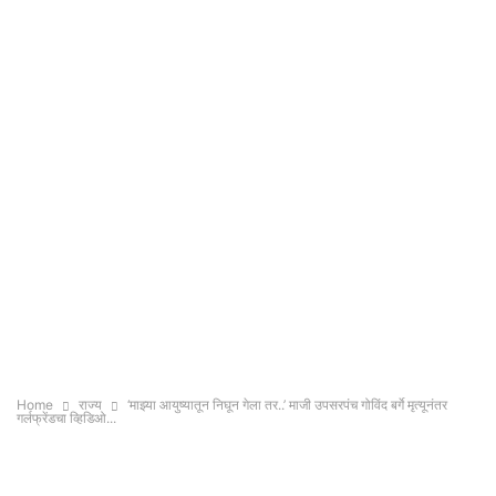
Home
राज्य
‘माझ्या आयुष्यातून निघून गेला तर..’ माजी उपसरपंच गोविंद बर्गे मृत्यूनंतर
गर्लफ्रेंडचा व्हिडिओ...