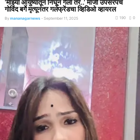
‘माझ्या आयुष्यातून निघून गेला तर..’ माजी उपसरपंच
गोविंद बर्गे मृत्यूनंतर गर्लफ्रेंडचा व्हिडिओ व्हायरल
190
0
By
mananagarnews
-
September 11, 2025