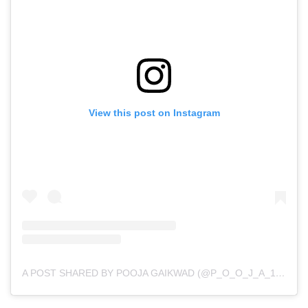
View this post on Instagram
A POST SHARED BY POOJA GAIKWAD (@P_O_O_J_A_1_1_0_7)